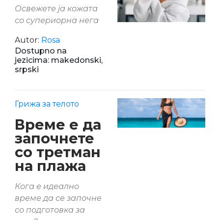
Освежете ја кожата
со супериорна нега
Autor:
Rosa
Dostupno na
jezicima: makedonski,
srpski
Грижа за телото
Време е да
започнете
со третман
на плажа
Кога е идеално
време да се започне
со подготовка за