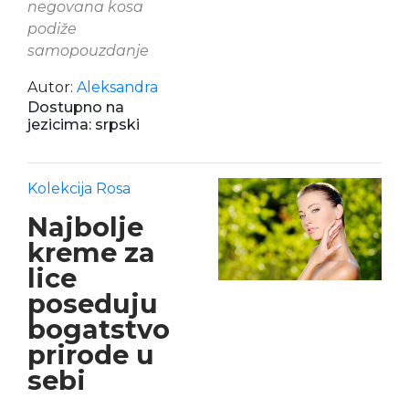
negovana kosa
podiže
samopouzdanje
Autor:
Aleksandra
Dostupno na
jezicima: srpski
Kolekcija Rosa
Najbolje
kreme za
lice
poseduju
bogatstvo
prirode u
sebi