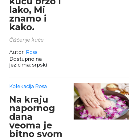
kuću brzo i
lako, Mi
znamo i
kako.
Čišćenje kuće
Autor:
Rosa
Dostupno na
jezicima: srpski
Kolekacija Rosa
Na kraju
napornog
dana
veoma je
bitno svom