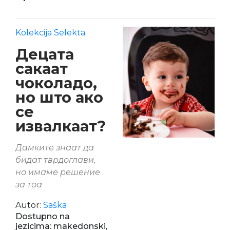
Kolekcija Selekta
Децата
сакаат
чоколадо,
но што ако
се
извалкаат?
Дамките знаат да
бидат тврдоглави,
но имаме решение
за тоа
Autor:
Saška
Dostupno na
jezicima: makedonski,