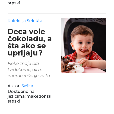
srpski
Kolekcija Selekta
Deca vole
čokoladu, a
šta ako se
uprljaju?
Fleke znaju biti
tvrdokorne, ali mi
imamo rešenje za to
Autor:
Saška
Dostupno na
jezicima: makedonski,
srpski