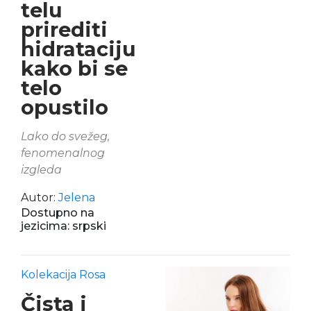
telu
prirediti
hidrataciju
kako bi se
telo
opustilo
Lako do svežeg,
fenomenalnog
izgleda
Autor:
Jelena
Dostupno na
jezicima: srpski
Kolekacija Rosa
Čista i