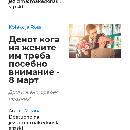
jezicima: makedonski,
srpski
Kolekcija Rosa
Денот кога
на жените
им треба
посебно
внимание -
8 март
Драги жени, среќен
празник!
Autor:
Miljana
Dostupno na
jezicima: makedonski,
srpski