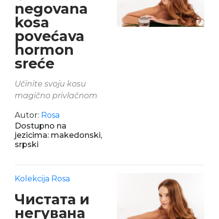
negovana
kosa
povećava
hormon
sreće
Učinite svoju kosu
magično privlačnom
Autor:
Rosa
Dostupno na
jezicima: makedonski,
srpski
Kolekcija Rosa
Чистата и
негувана