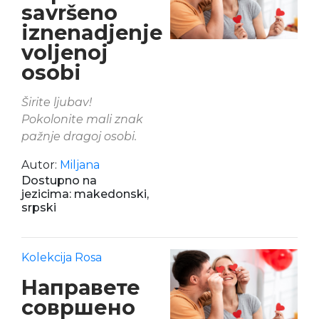
savršeno
iznenadjenje
voljenoj
osobi
Širite ljubav!
Pokolonite mali znak
pažnje dragoj osobi.
Autor:
Miljana
Dostupno na
jezicima: makedonski,
srpski
Kolekcija Rosa
Направете
совршено