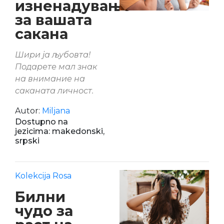
изненадување
за вашата
сакана
Шири ја љубовта!
Подарете мал знак
на внимание на
саканата личност.
Autor:
Miljana
Dostupno na
jezicima: makedonski,
srpski
Kolekcija Rosa
Билни
чудо за