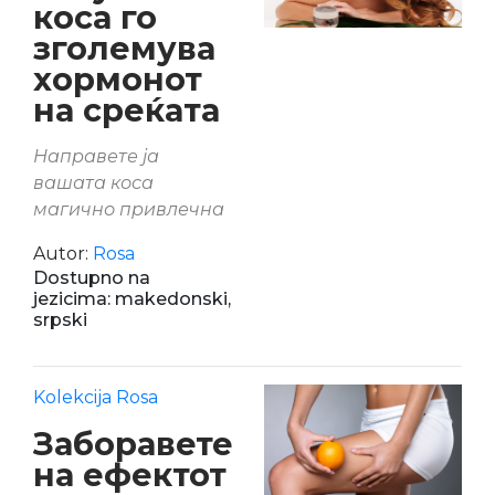
коса го
зголемува
хормонот
на среќата
Направете ја
вашата коса
магично привлечна
Autor:
Rosa
Dostupno na
jezicima: makedonski,
srpski
Kolekcija Rosa
Заборавете
на ефектот