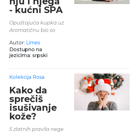
nju i njega
- kućni SPA
Opuštajuća kupka uz
Aromatičnu bio so
Autor:
Limes
Dostupno na
jezicima: srpski
Kolekcija Rosa
Kako da
sprečiš
isušivanje
kože?
5 zlatnih pravila nege