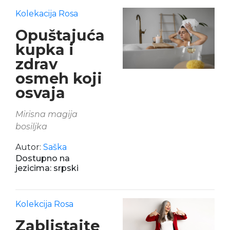
Kolekacija Rosa
Opuštajuća
kupka i
zdrav
osmeh koji
osvaja
Mirisna magija
bosiljka
Autor:
Saška
Dostupno na
jezicima: srpski
Kolekcija Rosa
Zablistajte