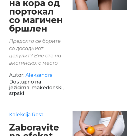
на кора од
портокал
со магичен
бршлен
Предолго се борите
со досадниот
целулит? Вие сте на
вистинското место.
Autor:
Aleksandra
Dostupno na
jezicima: makedonski,
srpski
Kolekcija Rosa
Zaboravite
na efekat