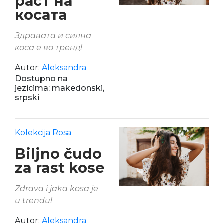
раст на
косата
Здравата и силна
коса е во тренд!
Autor:
Aleksandra
Dostupno na
jezicima: makedonski,
srpski
Kolekcija Rosa
Biljno čudo
za rast kose
Zdrava i jaka kosa je
u trendu!
Autor:
Aleksandra