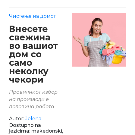
Чистење на домот
Внесете
свежина
во вашиот
дом со
само
неколку
чекори
Правилниот избор
на производи е
половина работа
Autor:
Jelena
Dostupno na
jezicima: makedonski,