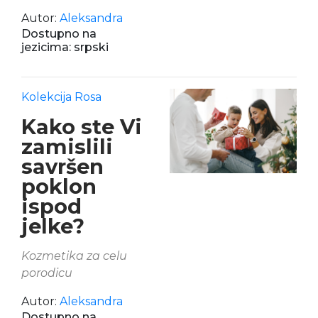
Autor:
Aleksandra
Dostupno na
jezicima: srpski
Kolekcija Rosa
Kako ste Vi
zamislili
savršen
poklon
ispod
jelke?
Kozmetika za celu
porodicu
Autor:
Aleksandra
Dostupno na