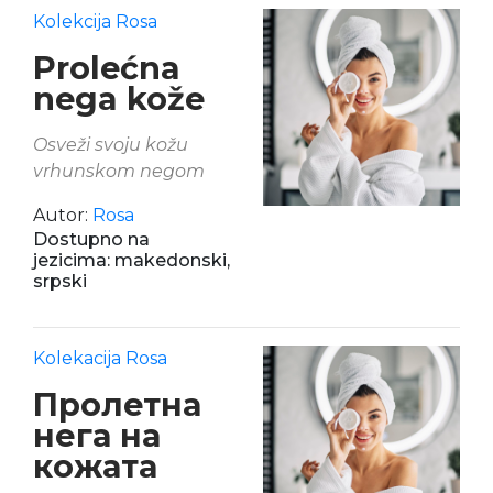
Kolekcija Rosa
Prolećna
nega kože
Osveži svoju kožu
vrhunskom negom
Autor:
Rosa
Dostupno na
jezicima: makedonski,
srpski
Kolekacija Rosa
Пролетна
нега на
кожата