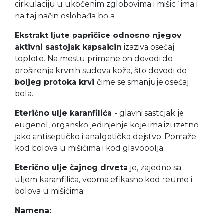
cirkulaciju u ukočenim zglobovima i mišic´ima
i
na taj način oslobađa bola
.
Ekstrakt ljute papričice odnosno njegov
aktivni sastojak kapsaicin
izaziva
osećaj
toplote
. Na mestu primene on dovodi do
proširenja krvnih sudova kože, što dovodi do
boljeg protoka krvi
čime se
s
manjuje osećaj
bola
.
Eterično ulje karanfilića
-
glavni sastojak je
eugenol, organsko jedinjenje koje ima izuzetno
jako antiseptičko i analgetičko dejstvo. Pomaže
kod bolova u mišićima i kod glavobolja
Eterično ulje čajnog drveta
je, zajedno sa
uljem karanfilića, veoma efikasno kod reume i
bolova u mišićima.
Namena: