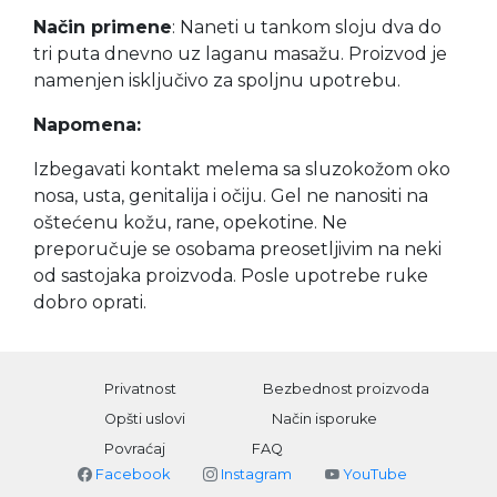
Način primene
:
Naneti u tankom sloju dva do
tri puta dnevno uz laganu masažu. Proizvod je
namenjen isključivo za spoljnu upotrebu.
Napomena:
Izbegavati kontakt melema sa sluzokožom oko
nosa, usta, genitalija i očiju. Gel ne nanositi na
oštećenu kožu, rane, opekotine. Ne
preporučuje se osobama preosetljivim na neki
od sastojaka proizvoda. Posle upotrebe ruke
dobro oprati.
Privatnost
Bezbednost proizvoda
Opšti uslovi
Način isporuke
Povraćaj
FAQ
Facebook
Instagram
YouTube