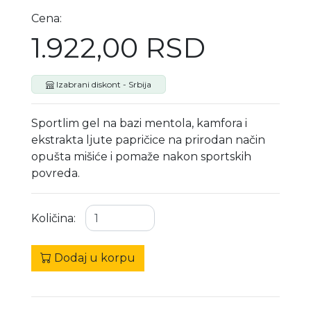
Cena:
1.922,00 RSD
Izabrani diskont - Srbija
Sportlim gel na bazi mentola, kamfora i
ekstrakta ljute papričice na prirodan način
opušta mišiće i pomaže nakon sportskih
povreda.
Količina:
Dodaj u korpu