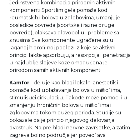
Jedinstvena kombinacija prirodnih aktivnih
komponenti Sportlim gela pomaže kod
reumatskih i bolova u zglobovima, umanjuje
posledice povreda (sportske i razne druge
povrede), olakšava glavobolju i probleme sa
sinusima.
Sve komponente ugrađene su u
laganoj hidrofilnoj podlozi iz koje se aktivni
principi lakše apsorbuju, a resorpcija i penetracija
u najdublje slojeve kože omogućena je
prirodom samih aktivnih komponenti.
Kamfor
-
deluje kao blagi lokalni anestetik
i
pom
aže
kod ublažavanja
bolova u mišic´ima,
stimuliš
ući
cirkulaciju.
T
akođe može pomoc´i u
smanjenju hroničnih bolova u mišic´ima i
zglobovima tokom dužeg perioda.
Studije su
pokazale da je princip njegovog delovanja
dvostruk. Najpre
hladi nervne završetke, a zatim
zagreva bolno područje jer povec´ava