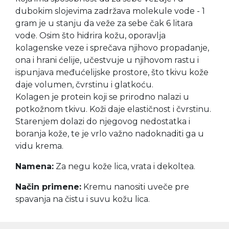
dubokim slojevima zadržava molekule vode - 1
gram je u stanju da veže za sebe čak 6 litara
vode. Osim što hidrira kožu, oporavlja
kolagenske veze i sprečava njihovo propadanje,
ona i hrani ćelije, učestvuje u njihovom rastu i
ispunjava međućelijske prostore, što tkivu kože
daje volumen, čvrstinu i glatkoću.
Kolagen je protein koji se prirodno nalazi u
potkožnom tkivu. Koži daje elastičnost i čvrstinu.
Starenjem dolazi do njegovog nedostatka i
boranja kože, te je vrlo važno nadoknaditi ga u
vidu krema.
Namena:
Za negu kože lica, vrata i dekoltea.
Način primene:
Kremu nanositi uveče pre
spavanja na čistu i suvu kožu lica.