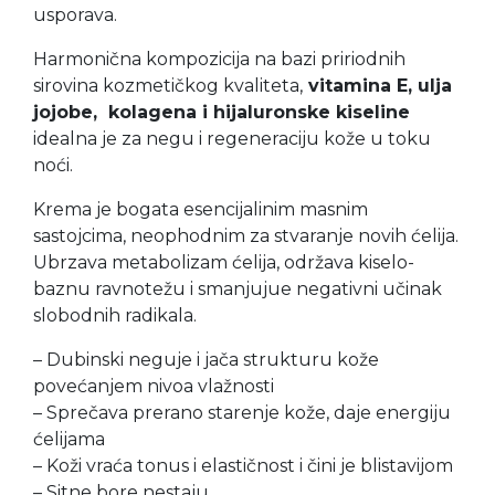
usporava.
Harmonična kompozicija na bazi pririodnih
sirovina kozmetičkog kvaliteta,
vitamina E, ulja
jojobe, kolagena i hijaluronske kiseline
idealna je za negu i regeneraciju kože u toku
noći.
Krema je bogata esencijalinim masnim
sastojcima, neophodnim za stvaranje novih ćelija.
Ubrzava metabolizam ćelija, održava kiselo-
baznu ravnotežu i smanjujue negativni učinak
slobodnih radikala.
– Dubinski neguje i jača strukturu kože
povećanjem nivoa vlažnosti
– Sprečava prerano starenje kože, daje energiju
ćelijama
– Koži vraća tonus i elastičnost i čini je blistavijom
– Sitne bore nestaju