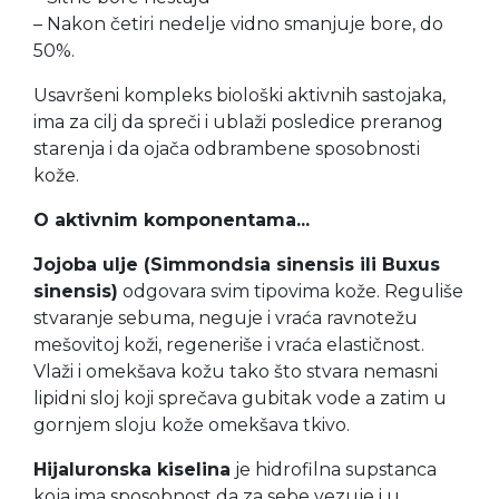
– Nakon četiri nedelje vidno smanjuje bore, do
50%.
Usavršeni kompleks biološki aktivnih sastojaka,
ima za cilj da spreči i ublaži posledice preranog
starenja i da ojača odbrambene sposobnosti
kože.
O aktivnim komponentama...
Jojoba ulje (Simmondsia sinensis ili Buxus
sinensis)
odgovara svim tipovima kože. Reguliše
stvaranje sebuma, neguje i vraća ravnotežu
mešovitoj koži, regeneriše i vraća elastičnost.
Vlaži i omekšava kožu tako što stvara nemasni
lipidni sloj koji sprečava gubitak vode a zatim u
gornjem sloju kože omekšava tkivo.
Hijaluronska kiselina
je hidrofilna supstanca
koja ima sposobnost da za sebe vezuje i u