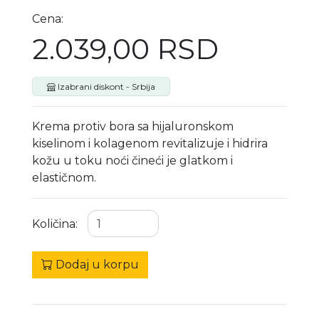
Cena:
2.039,00 RSD
Izabrani diskont - Srbija
Krema protiv bora sa hijaluronskom
kiselinom i kolagenom revitalizuje i hidrira
kožu u toku noći čineći je glatkom i
elastičnom.
Količina:
Dodaj u korpu