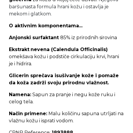
baršunasta formula hrani kožu i ostavlja je
mekom i glatkom.
O aktivnim komponentama...
Anjonski surfaktant
85% iz prirodnih sirovina
Ekstrakt
nevena (Calendula Officinalis)
omekšava kožu i podstiče cirkulaciju krvi,
hrani
je i hidrira.
Glicerin
sprečava isušivanje kože i pomaže
da koža zadrži svoju prirodnu vlažnost.
Namena:
Sapun za pranje i negu kože ruku i
celog tela.
Način primene:
Malu količinu sapuna utrljati na
vlažnu kožu i isprati vodom.
CPNP Reference:
1893888