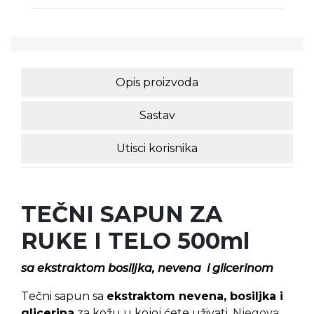
Opis proizvoda
Sastav
Utisci korisnika
TEČNI SAPUN ZA
RUKE I TELO 500ml
sa ekstraktom bosiljka, nevena i glicerinom
T
ečni sapun sa
ekstraktom
nevena, bosiljka i
glicerina
za kožu u kojoj ćete uživati.
Njegova