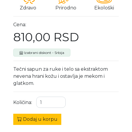
Zdravo
Prirodno
Ekološki
Cena:
810,00 RSD
Izabrani diskont - Srbija
Tečni sapun za ruke i telo sa ekstraktom
nevena hrani kožu i ostavlja je mekom i
glatkom.
Količina:
Dodaj u korpu