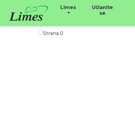
Limes
Učlanite
se