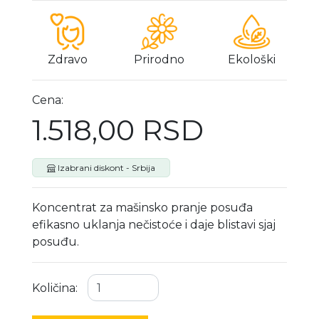
Zdravo
Prirodno
Ekološki
Cena:
1.518,00 RSD
Izabrani diskont - Srbija
Koncentrat za mašinsko pranje posuđa
efikasno uklanja nečistoće i daje blistavi sjaj
posuđu.
Količina: