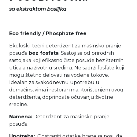
sa ekstraktom bosiljka
Eco friendly / Phosphate free
Ekološki tečni deterdžent za mašinsko pranje
posuđa
bez fosfata
. Sastoji se od prirodnih
sastojaka koji efikasno čiste posuđe bez štetnih
uticaja na životnu sredinu. Ne sadrži fosfate koji
mogu štetno delovati na vodene tokove.
Idealan za svakodnevnu upotrebu u
domaćinstvima i restoranima. Korištenjem ovog
deterdženta, doprinosite očuvanju životne
sredine.
Namena:
Deterdžent za mašinsko pranje
posuđa.
Upotreba:
Odstraniti ostatke hrane sa posuđa.