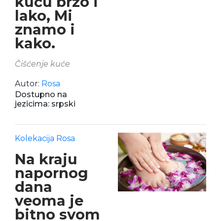
kuću brzo i
lako, Mi
znamo i
kako.
Čišćenje kuće
Autor:
Rosa
Dostupno na
jezicima: srpski
Kolekacija Rosa
Na kraju
napornog
dana
veoma je
bitno svom