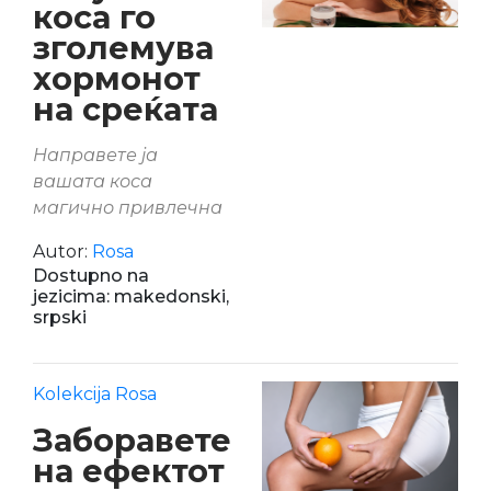
коса го
зголемува
хормонот
на среќата
Направете ја
вашата коса
магично привлечна
Autor:
Rosa
Dostupno na
jezicima: makedonski,
srpski
Kolekcija Rosa
Заборавете
на ефектот