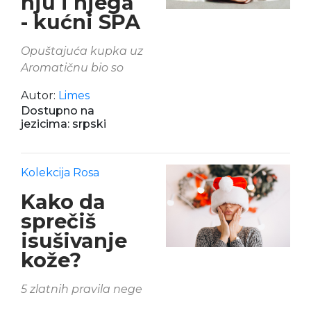
nju i njega
- kućni SPA
Opuštajuća kupka uz
Aromatičnu bio so
Autor:
Limes
Dostupno na
jezicima: srpski
Kolekcija Rosa
Kako da
sprečiš
isušivanje
kože?
5 zlatnih pravila nege