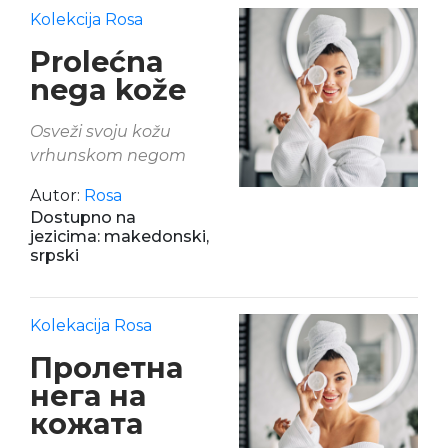
Kolekcija Rosa
Prolećna
nega kože
Osveži svoju kožu
vrhunskom negom
Autor:
Rosa
Dostupno na
jezicima: makedonski,
srpski
Kolekacija Rosa
Пролетна
нега на
кожата