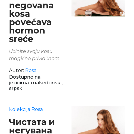
negovana
kosa
povećava
hormon
sreće
Učinite svoju kosu
magično privlačnom
Autor:
Rosa
Dostupno na
jezicima: makedonski,
srpski
Kolekcija Rosa
Чистата и
негувана