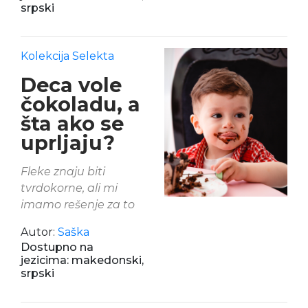
srpski
Kolekcija Selekta
Deca vole
čokoladu, a
šta ako se
uprljaju?
Fleke znaju biti
tvrdokorne, ali mi
imamo rešenje za to
Autor:
Saška
Dostupno na
jezicima: makedonski,
srpski