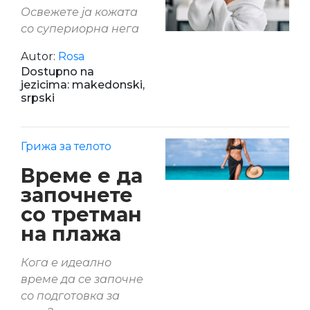
Освежете ја кожата
со супериорна нега
Autor:
Rosa
Dostupno na
jezicima: makedonski,
srpski
Грижа за телото
Време е да
започнете
со третман
на плажа
Кога е идеално
време да се започне
со подготовка за