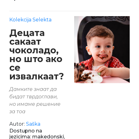
Kolekcija Selekta
Децата
сакаат
чоколадо,
но што ако
се
извалкаат?
Дамките знаат да
бидат тврдоглави,
но имаме решение
за тоа
Autor:
Saška
Dostupno na
jezicima: makedonski,