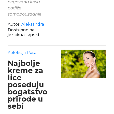
negovana kosa
podiže
samopouzdanje
Autor:
Aleksandra
Dostupno na
jezicima: srpski
Kolekcija Rosa
Najbolje
kreme za
lice
poseduju
bogatstvo
prirode u
sebi