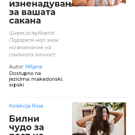
изненадување
за вашата
сакана
Шири ја љубовта!
Подарете мал знак
на внимание на
саканата личност.
Autor:
Miljana
Dostupno na
jezicima: makedonski,
srpski
Kolekcija Rosa
Билни
чудо за