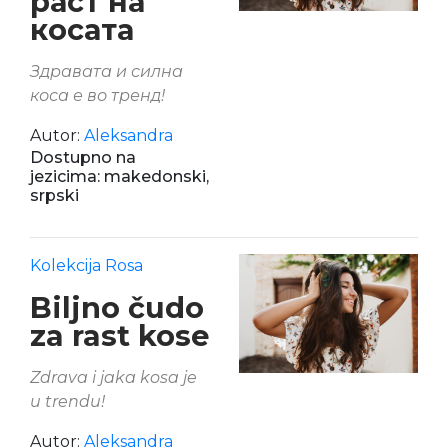
раст на
косата
Здравата и силна
коса е во тренд!
Autor:
Aleksandra
Dostupno na
jezicima: makedonski,
srpski
Kolekcija Rosa
Biljno čudo
za rast kose
Zdrava i jaka kosa je
u trendu!
Autor:
Aleksandra