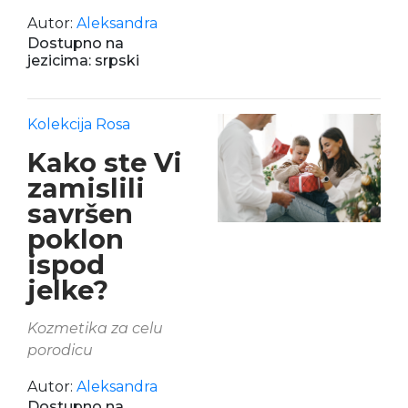
Autor:
Aleksandra
Dostupno na
jezicima: srpski
Kolekcija Rosa
Kako ste Vi
zamislili
savršen
poklon
ispod
jelke?
Kozmetika za celu
porodicu
Autor:
Aleksandra
Dostupno na