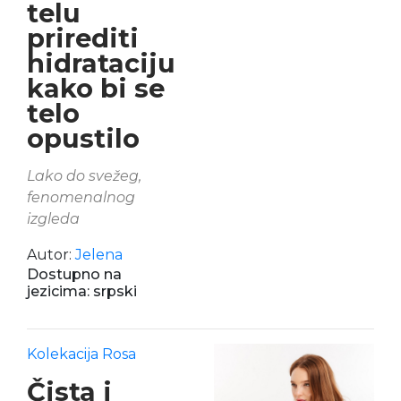
telu
prirediti
hidrataciju
kako bi se
telo
opustilo
Lako do svežeg,
fenomenalnog
izgleda
Autor:
Jelena
Dostupno na
jezicima: srpski
Kolekacija Rosa
Čista i