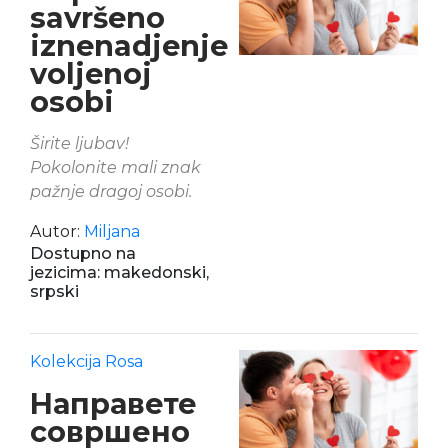
savršeno
iznenadjenje
voljenoj
osobi
Širite ljubav!
Pokolonite mali znak
pažnje dragoj osobi.
Autor:
Miljana
Dostupno na
jezicima: makedonski,
srpski
Kolekcija Rosa
Направете
совршено