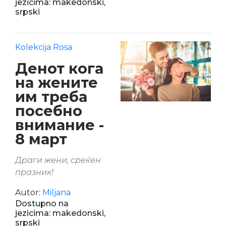
jezicima: makedonski,
srpski
Kolekcija Rosa
Денот кога
на жените
им треба
посебно
внимание -
8 март
Драги жени, среќен
празник!
Autor:
Miljana
Dostupno na
jezicima: makedonski,
srpski