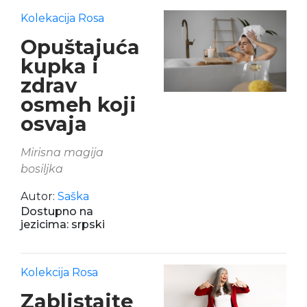
Kolekacija Rosa
Opuštajuća
kupka i
zdrav
osmeh koji
osvaja
Mirisna magija
bosiljka
Autor:
Saška
Dostupno na
jezicima: srpski
Kolekcija Rosa
Zablistajte