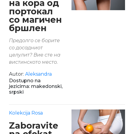
на кора од
портокал
со магичен
бршлен
Предолго се борите
со досадниот
целулит? Вие сте на
вистинското место.
Autor:
Aleksandra
Dostupno na
jezicima: makedonski,
srpski
Kolekcija Rosa
Zaboravite
na efekat