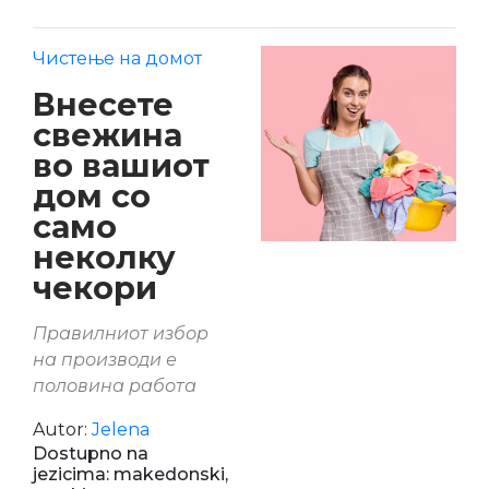
Чистење на домот
Внесете
свежина
во вашиот
дом со
само
неколку
чекори
Правилниот избор
на производи е
половина работа
Autor:
Jelena
Dostupno na
jezicima: makedonski,