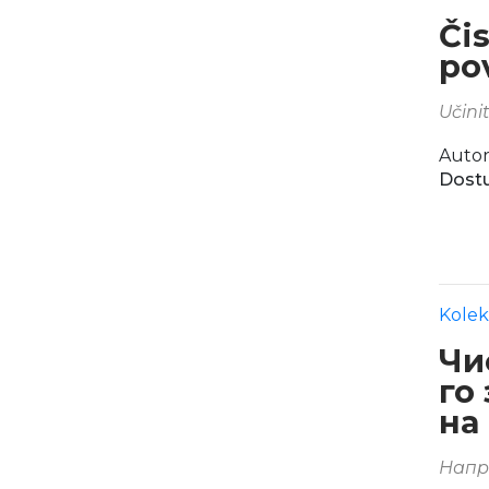
Či
po
Učini
Autor
Dostu
Kolek
Чи
го
на
Напр