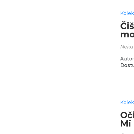
Kolek
Či
mo
Neka 
Autor
Dostu
Kolek
Oči
Mi