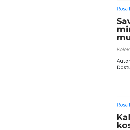
Rosa 
Sa
mi
mu
Kolek
Autor
Dostu
Rosa 
Ka
kos