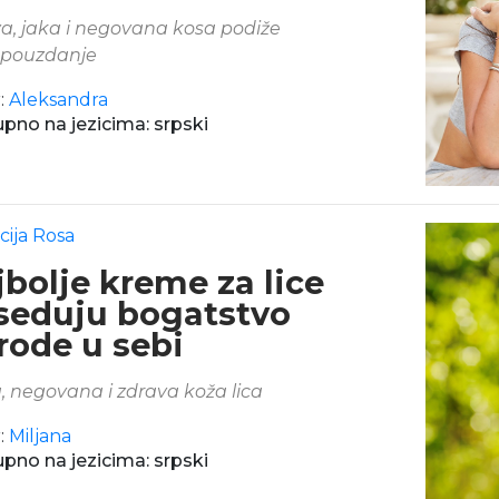
a, jaka i negovana kosa podiže
pouzdanje
:
Aleksandra
pno na jezicima: srpski
cija Rosa
bolje kreme za lice
seduju bogatstvo
rode u sebi
, negovana i zdrava koža lica
:
Miljana
pno na jezicima: srpski