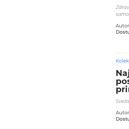
Zdrav
samo
Autor
Dostu
Kolek
Naj
po
pri
Sveža
Autor
Dostu