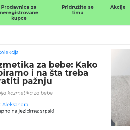
Prodavnica za
Pridružite se
Akcije
neregistrovane
timu
kupce
kolekcija
zmetika za bebe: Kako
biramo i na šta treba
atiti pažnju
lja kozmetika za bebe
:
Aleksandra
pno na jezicima: srpski