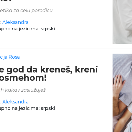
tika za celu porodicu
:
Aleksandra
pno na jezicima: srpski
cija Rosa
e god da kreneš, kreni
 osmehom!
 kakav zaslužuješ
:
Aleksandra
pno na jezicima: srpski