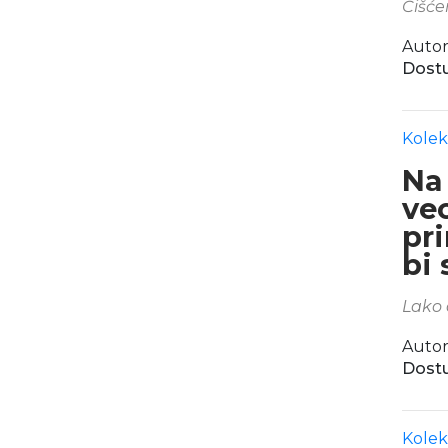
Čišće
Autor
Dostu
Kolek
Na
ve
pri
bi 
Lako 
Autor
Dostu
Kolek