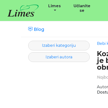
Limes
Učlanite
se
Blog
Bebi 
Izaberi kategoriju
Ko
Izaberi autora
je 
obr
Najbo
Autor
Dostu