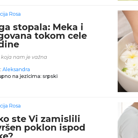
cija Rosa
ga stopala: Meka i
govana tokom cele
dine
koja nam je važna
:
Aleksandra
pno na jezicima: srpski
cija Rosa
o ste Vi zamislili
vršen poklon ispod
ke?