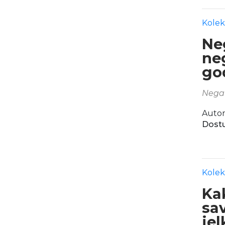
Kolek
Ne
ne
go
Nega 
Autor
Dostu
Kolek
Kak
sa
jel