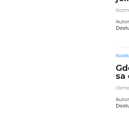
Kozme
Autor
Dostu
Kolek
Gd
sa
Osmeh
Autor
Dostu