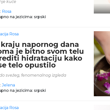
nje kuće
:
Rosa
pno na jezicima: srpski
acija Rosa
 kraju napornog dana
oma je bitno svom telu
rediti hidrataciju kako
se telo opustilo
do svežeg, fenomenalnog izgleda
:
Jelena
pno na jezicima: srpski
acija Rosa