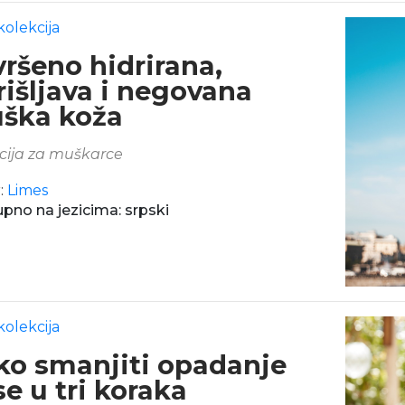
kolekcija
vršeno hidrirana,
rišljava i negovana
ška koža
cija za muškarce
:
Limes
pno na jezicima: srpski
kolekcija
ko smanjiti opadanje
e u tri koraka