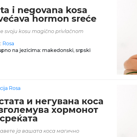
sta i negovana kosa
većava hormon sreće
te svoju kosu magično privlačnom
:
Rosa
pno na jezicima: makedonski, srpski
cija Rosa
стата и негувана коса
 зголемува хормонот
 среќата
авете ја вашата коса магично