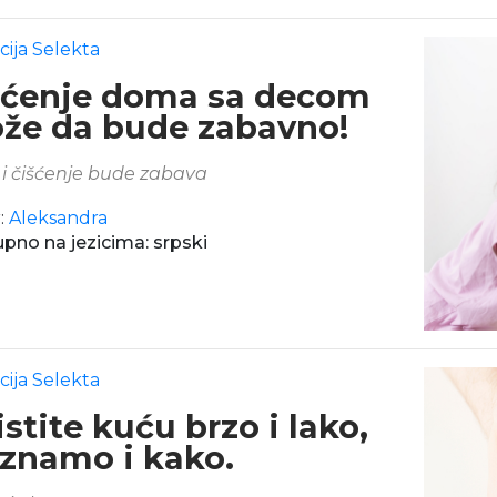
cija Selekta
šćenje doma sa decom
že da bude zabavno!
i čišćenje bude zabava
:
Aleksandra
pno na jezicima: srpski
cija Selekta
stite kuću brzo i lako,
 znamo i kako.