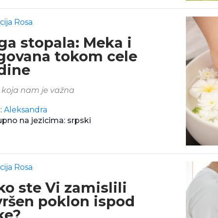
cija Rosa
ga stopala: Meka i
govana tokom cele
dine
koja nam je važna
:
Aleksandra
pno na jezicima: srpski
cija Rosa
o ste Vi zamislili
vršen poklon ispod
ke?