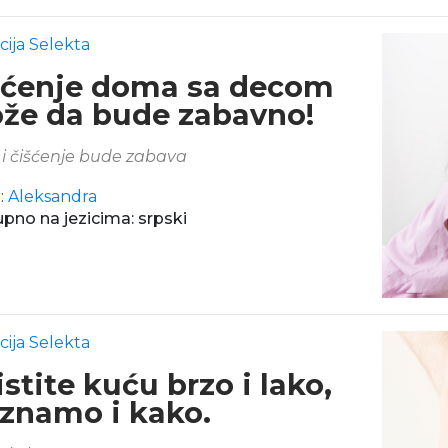
cija Selekta
šćenje doma sa decom
že da bude zabavno!
i čišćenje bude zabava
:
Aleksandra
pno na jezicima: srpski
cija Selekta
stite kuću brzo i lako,
 znamo i kako.