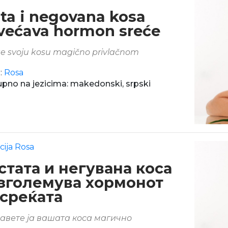
sta i negovana kosa
većava hormon sreće
te svoju kosu magično privlačnom
:
Rosa
pno na jezicima: makedonski, srpski
cija Rosa
стата и негувана коса
 зголемува хормонот
 среќата
авете ја вашата коса магично