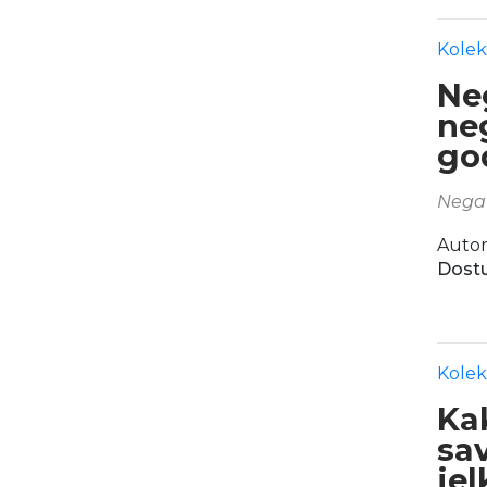
Kolek
Ne
ne
go
Nega 
Autor
Dostu
Kolek
Kak
sa
jel