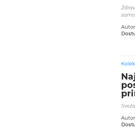
Zdrav
samo
Autor
Dostu
Kolek
Naj
po
pri
Sveža
Autor
Dostu