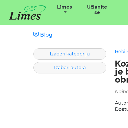
Limes
Učlanite
se
Blog
Bebi 
Izaberi kategoriju
Ko
Izaberi autora
je 
obr
Najbo
Autor
Dostu