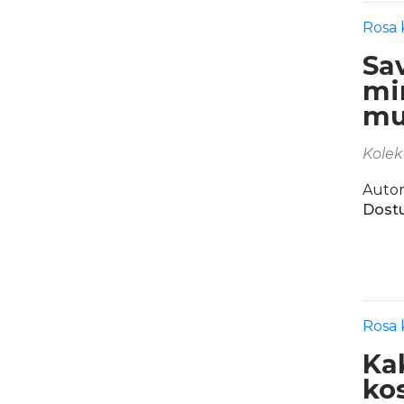
Rosa 
Sa
mi
mu
Kolek
Autor
Dostu
Rosa 
Ka
kos