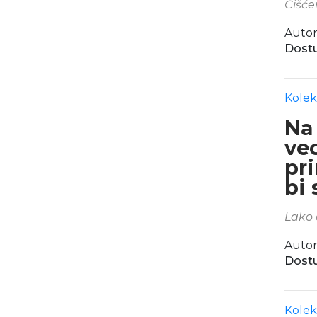
Čišće
Autor
Dostu
Kolek
Na
ve
pri
bi 
Lako 
Autor
Dostu
Kolek