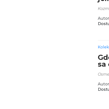
Kozme
Autor
Dostu
Kolek
Gd
sa
Osmeh
Autor
Dostu