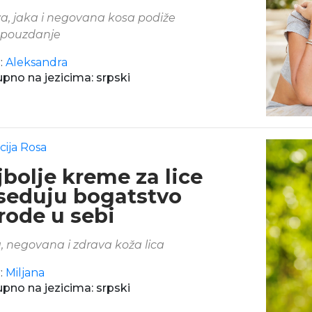
a, jaka i negovana kosa podiže
pouzdanje
:
Aleksandra
pno na jezicima: srpski
cija Rosa
bolje kreme za lice
seduju bogatstvo
rode u sebi
, negovana i zdrava koža lica
:
Miljana
pno na jezicima: srpski