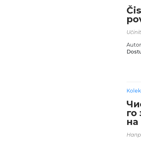
Či
po
Učini
Autor
Dostu
Kolek
Чи
го
на
Напр