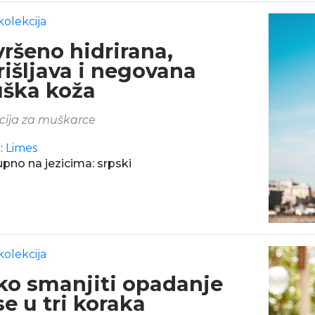
kolekcija
vršeno hidrirana,
rišljava i negovana
ška koža
cija za muškarce
:
Limes
pno na jezicima: srpski
kolekcija
ko smanjiti opadanje
e u tri koraka