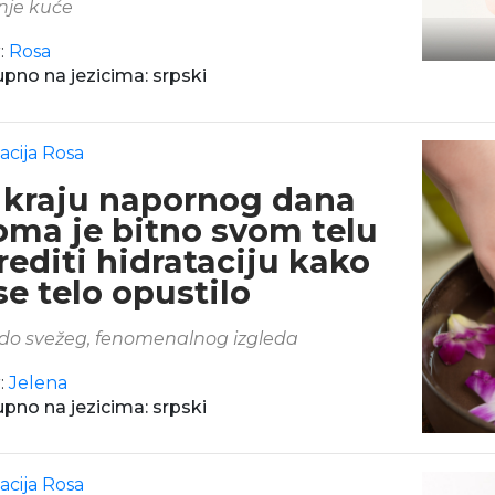
nje kuće
:
Rosa
pno na jezicima: srpski
acija Rosa
 kraju napornog dana
oma je bitno svom telu
rediti hidrataciju kako
se telo opustilo
do svežeg, fenomenalnog izgleda
:
Jelena
pno na jezicima: srpski
acija Rosa