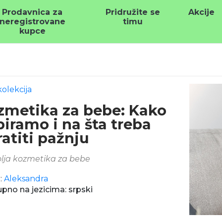
Prodavnica za
Pridružite se
Akcije
neregistrovane
timu
kupce
kolekcija
zmetika za bebe: Kako
biramo i na šta treba
atiti pažnju
lja kozmetika za bebe
:
Aleksandra
pno na jezicima: srpski