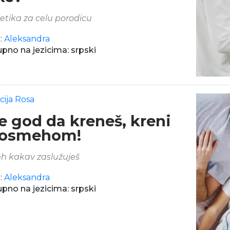
tika za celu porodicu
:
Aleksandra
pno na jezicima: srpski
cija Rosa
e god da kreneš, kreni
 osmehom!
 kakav zaslužuješ
:
Aleksandra
pno na jezicima: srpski