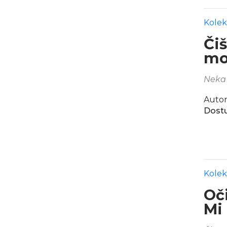
Kolek
Či
mo
Neka 
Autor
Dostu
Kolek
Oči
Mi