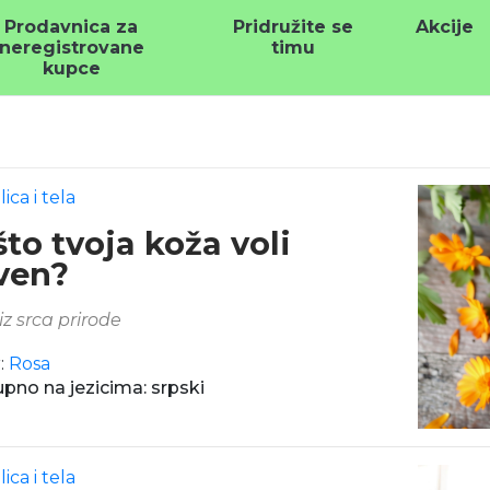
Prodavnica za
Pridružite se
Akcije
neregistrovane
timu
kupce
ica i tela
to tvoja koža voli
ven?
iz srca prirode
:
Rosa
pno na jezicima: srpski
ica i tela