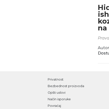
Hid
ish
ko
na
Prava
Autor
Dostu
Privatnost
Bezbednost proizvoda
Opšti uslovi
Način isporuke
Povraćaj