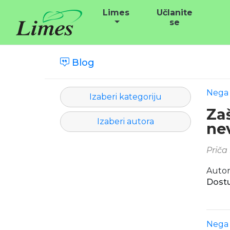
Limes
Učlanite
se
Blog
Nega l
Izaberi kategoriju
Zaš
Izaberi autora
ne
Priča 
Autor
Dostu
Nega l