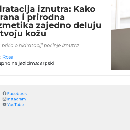
ratacija iznutra: Kako
rana i prirodna
zmetika zajedno deluju
 tvoju kožu
 priča o hidrataciji počinje iznutra
:
Rosa
pno na jezicima: srpski
Facebook
Instagram
YouTube